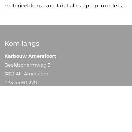
materieeldienst zorgt dat alles tiptop in orde is.
Kom langs
Karbouw Amersfoort
Beeldschermweg 3
3821 AH Amersfoort
033 45 60 220
mail@karbouw.nl
Karbouw Arnhem
Nieuwe Havenweg 29
6827 BA Arnhem
026 38 44 645