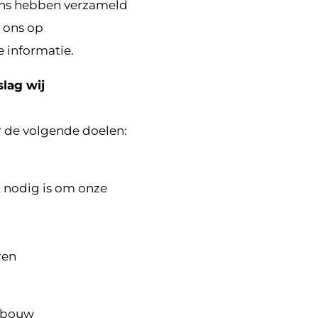
ens hebben verzameld
 ons op
 informatie.
lag wij
 de volgende doelen:
t nodig is om onze
ren
arbouw