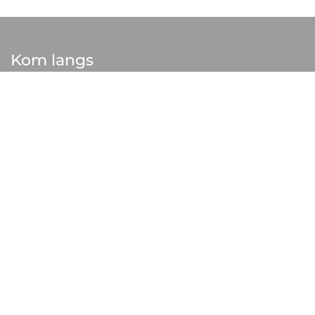
Kom langs
Karbouw Amersfoort
Beeldschermweg 3
3821 AH Amersfoort
033 45 60 220
mail@karbouw.nl
Karbouw Arnhem
Nieuwe Havenweg 29
6827 BA Arnhem
026 38 44 645
arnhem@karbouw.nl