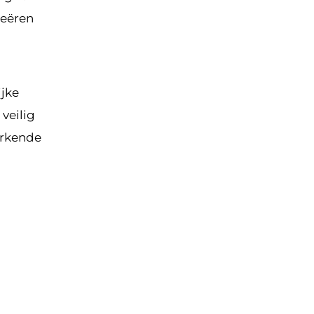
reëren
ijke
 veilig
erkende