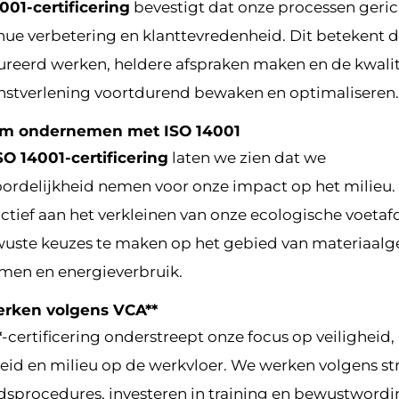
001-certificering
bevestigt dat onze processen gerich
nue verbetering en klanttevredenheid. Dit betekent 
ureerd werken, heldere afspraken maken en de kwalit
nstverlening voortdurend bewaken en optimaliseren.
m ondernemen met ISO 14001
SO 14001-certificering
laten we zien dat we
ordelijkheid nemen voor onze impact op het milieu
ctief aan het verkleinen van onze ecologische voetaf
uste keuzes te maken op het gebied van materiaalg
omen en energieverbruik.
erken volgens VCA**
*
-certificering onderstreept onze focus op veiligheid,
id en milieu op de werkvloer. We werken volgens str
idsprocedures, investeren in training en bewustwordi