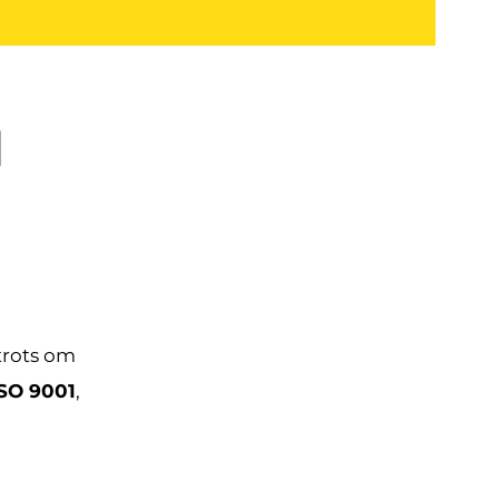
d
trots om
SO 9001
,