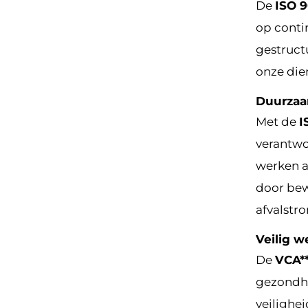
De
ISO 9
op conti
gestruct
onze die
Duurzaa
Met de
I
verantwo
werken a
door bew
afvalstr
Veilig w
De
VCA*
gezondhe
veilighe