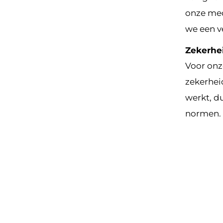
onze med
we een v
Zekerhe
Voor onz
zekerheid
werkt, d
normen.
Kom langs
Werke