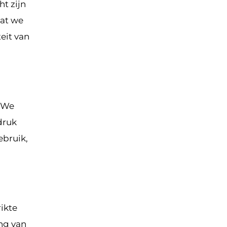
t zijn
dat we
eit van
. We
druk
ebruik,
ikte
ng van