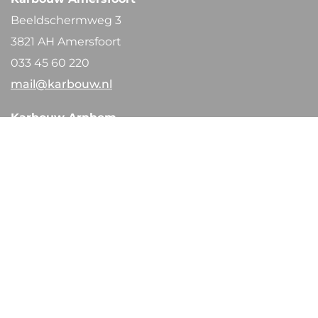
Beeldschermweg 3
3821 AH Amersfoort
033 45 60 220
mail@karbouw.nl
Karbouw Arnhem
Nieuwe Havenweg 29
6827 BA Arnhem
026 38 44 645
arnhem@karbouw.nl
Werken bij Karbouw
Bekijk onze vacatures