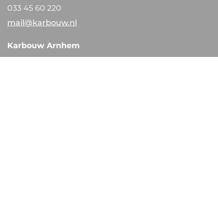
033 45 60 220
mail@karbouw.nl
Karbouw Arnhem
Nieuwe Havenweg 29
6827 BA Arnhem
026 38 44 645
arnhem@karbouw.nl
Werken bij Karbouw
Bekijk onze vacatures