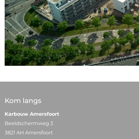
Kom langs
Karbouw Amersfoort
Beeldschermweg 3
3821 AH Amersfoort