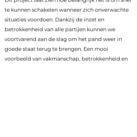
te kunnen schakelen wanneer zich onverwachte
situaties voordoen. Dankzij de inzet en
betrokkenheid van alle partijen kunnen we
voortvarend aan de slag om het pand weer in
goede staat terug te brengen. Een mooi
voorbeeld van vakmanschap, betrokkenheid en
samenwerking in de praktijk.
Op weg naar een volledig herstel
De herstelwerkzaamheden lopen naar
verwachting door tot het einde van dit jaar.