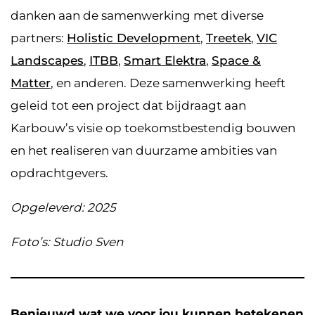
danken aan de samenwerking met diverse
partners:
Holistic Development
,
Treetek
,
VIC
Landscapes
,
ITBB
,
Smart Elektra
,
Space &
Matter
, en anderen. Deze samenwerking heeft
geleid tot een project dat bijdraagt aan
Karbouw’s visie op toekomstbestendig bouwen
en het realiseren van duurzame ambities van
opdrachtgevers.
Opgeleverd: 2025
Foto’s: Studio Sven
Benieuwd wat we voor jou kunnen betekenen