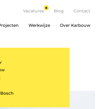
8
Vacatures
Blog
Contact
Projecten
Werkwijze
Over Karbouw
w
uw
t
 Bosch